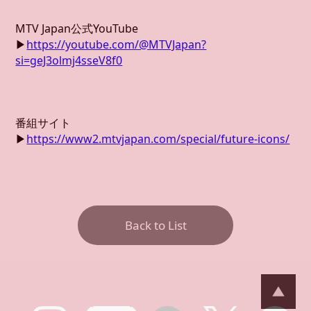
MTV Japan公式YouTube
▶
https://youtube.com/@MTVJapan?
si=geJ3olmj4sseV8f0
番組サイト
▶
https://www2.mtvjapan.com/special/future-icons/
Back to List