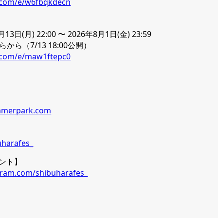
t.com/e/w6fbqkdecn
日(月) 22:00 〜 2026年8月1日(金) 23:59
ら（7/13 18:00公開）
t.com/e/maw1ftepc0
ummerpark.com
uharafes_
ウント】
gram.com/shibuharafes_