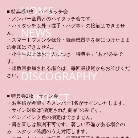
HOME
■ 特典券1枚：ハイタッチ会
・メンバー全員とのハイタッチ会です。
・ハイタッチ以外（握手・ハグ等）の接触はできませ
NEWS
ん。
・スマートフォンや録音・録画機器等を身につけたまま
の参加はできません。
PROFILE
・小学生以上はお一人につき「特典券」1枚が必要で
す。
・複数回参加される場合は、毎回最後尾からお並びくだ
DISCOGRAPHY
さい。
CONTACT
■ 特典券2枚：サイン会
・お客様が希望するメンバー1名がサインいたします。
・サイン対象は”指定された商品”のみです。
・ペン／インク色の指定はできません。
・書き直しは原則不可です。著しい不備がある場合の
み、スタッフ確認のうえ対応します。