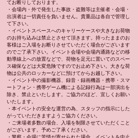
てお断りしております。
・会場内・外で発生した事故・盗難等は主催者・会場・
出演者は一切責任を負いません。貴重品は各自で管理し
て下さい。
・イベントスペースへのキャリーケースや大きなお荷物
のお持ち込みは禁止とさせて頂きます。持ったままのお
客様はご入場をお断りさせていただく場合がございます
のでご了承下さい。イベント会場や会場内通路などの移
動導線上への放置などで、荷物を足元に置いてのスペー
ス確保などは大変危険ですのでお止め下さい。大きな荷
物は公共のロッカーなどに預けてからお越し下さい。
・イベント中の撮影機器、録音・録画機器・携帯・スマ
ートフォン・携帯ゲーム機による記録行為は一部演出を
除き、禁止といたします。ご協力のほど、宜しくお願い
いたします。
・本イベントの安全な運営の為、スタッフの指示にした
がっていただきますようご協力ください。
・ご来場者多数の場合、入場を制限させていただくこと
がございます。予めご了承ください。
・警察・会場に苦情が寄せられた場合、イベントを中止