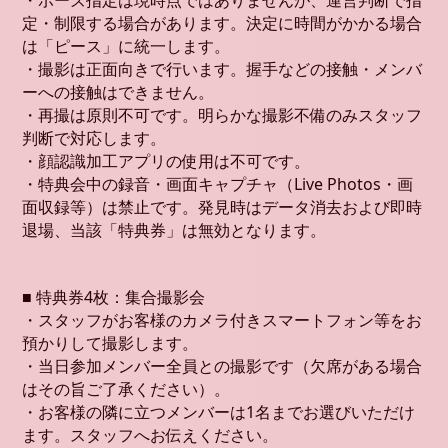
・ポーズ指定は現時点ではありませんが、運営判断で指
定・制限する場合があります。決定に時間がかかる場合
は「ピース」に統一します。
・撮影は正面向きで行います。握手などの接触・メンバ
ーへの接触はできません。
・再撮は原則不可です。明らかな撮影不備のみスタッフ
判断で対応します。
・顔認識加工アプリの使用は不可です。
・特典会中の録音・画面キャプチャ（Live Photos・画
面収録等）は禁止です。発見時はデータ消去および即時
退場、当該「特典券」は無効となります。
■ 特典券4枚：集合撮影会
・スタッフがお客様のカメラ付きスマートフォン等をお
預かりして撮影します。
・当日参加メンバー全員との撮影です（欠席がある場合
はその旨ご了承ください）。
・お客様の隣に立つメンバーは1名までお選びいただけ
ます。スタッフへお伝えください。