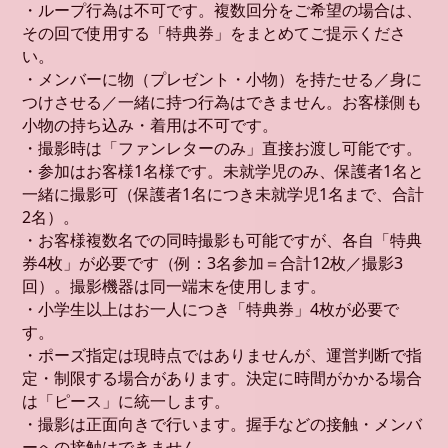
・ループ行為は不可です。複数回分をご希望の場合は、
その回で使用する「特典券」をまとめてご提示くださ
い。
・メンバーに物（プレゼント・小物）を持たせる／身に
つけさせる／一緒に持つ行為はできません。お客様側も
小物の持ち込み・着用は不可です。
・撮影時は「ファンレターのみ」直接お渡し可能です。
・参加はお客様1名様です。未就学児のみ、保護者1名と
一緒に撮影可（保護者1名につき未就学児1名まで、合計
2名）。
・お客様複数名での同時撮影も可能ですが、各自「特典
券4枚」が必要です（例：3名参加＝合計12枚／撮影3
回）。撮影機器は同一端末を使用します。
・小学生以上はお一人につき「特典券」4枚が必要で
す。
・ポーズ指定は現時点ではありませんが、運営判断で指
定・制限する場合があります。決定に時間がかかる場合
は「ピース」に統一します。
・撮影は正面向きで行います。握手などの接触・メンバ
ーへの接触はできません。