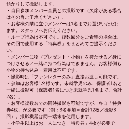
預かりして撮影します。
・当日参加メンバー全員との撮影です（欠席がある場合
はその旨ご了承ください）。
・お客様の隣に立つメンバーは1名までお選びいただけ
ます。スタッフへお伝えください。
・ループ行為は不可です。複数回分をご希望の場合は、
その回で使用する「特典券」をまとめてご提示くださ
い。
・メンバーに物（プレゼント・小物）を持たせる／身に
つけさせる／一緒に持つ行為はできません。お客様側も
小物の持ち込み・着用は不可です。
・撮影時は「ファンレターのみ」直接お渡し可能です。
・参加はお客様1名様です。未就学児のみ、保護者1名と
一緒に撮影可（保護者1名につき未就学児1名まで、合計
2名）。
・お客様複数名での同時撮影も可能ですが、各自「特典
券4枚」が必要です（例：3名参加＝合計12枚／撮影3
回）。撮影機器は同一端末を使用します。
・小学生以上はお一人につき「特典券」4枚が必要で