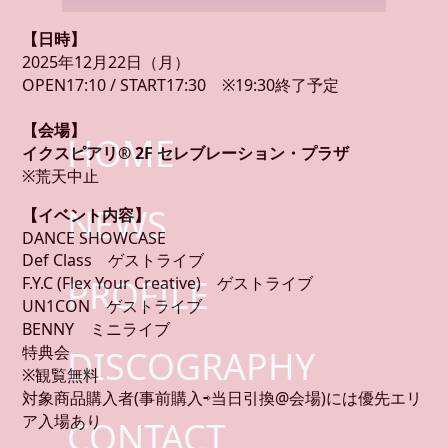
【日時】
2025年12月22日（月）
OPEN17:10 / START17:30 ※19:30終了予定
【会場】
HOME
イクスピアリ
® 2F
セレブレーション・プラザ
※荒天中止
NEWS
【イベント内容】
DANCE SHOWCASE
Def Class ゲストライブ
PROFILE
F.Y.C (Flex Your Creative) ゲストライブ
UN1CON ゲストライブ
BENNY ミニライブ
特典会
DISCOGRAPHY
※観覧無料
対象商品購入者(事前購入⇨当日引換@会場)には優先エリ
ア入場あり
CONTACT