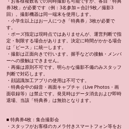
・お客様複数名での同時撮影も可能ですが、各自「特典
券3枚」が必要です（例：3名参加＝合計9枚／撮影3
回）。撮影機器は同一端末を使用します。
・小学生以上はお一人につき「特典券」3枚が必要で
す。
・ポーズ指定は現時点ではありませんが、運営判断で指
定・制限する場合があります。決定に時間がかかる場合
は「ピース」に統一します。
・撮影は正面向きで行います。握手などの接触・メンバ
ーへの接触はできません。
・再撮は原則不可です。明らかな撮影不備のみスタッフ
判断で対応します。
・顔認識加工アプリの使用は不可です。
・特典会中の録音・画面キャプチャ（Live Photos・画
面収録等）は禁止です。発見時はデータ消去および即時
退場、当該「特典券」は無効となります。
■ 特典券4枚：集合撮影会
・スタッフがお客様のカメラ付きスマートフォン等をお