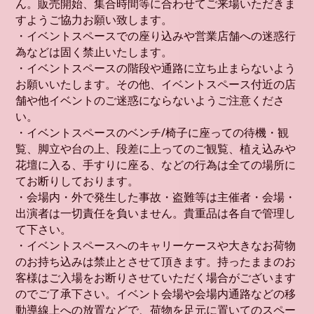
ん。販売開始、集合時間等に合わせてご来場いただきま
すようご協力お願い致します。
・イベントスペースでの座り込みや営業店舗への迷惑行
為などは固く禁止いたします。
・イベントスペースの階段や通路に立ち止まらないよう
お願いいたします。その他、イベントスペース付近の店
舗や他イベントのご迷惑にならないようご注意くださ
い。
・イベントスペースのベンチ/椅子に座っての待機・観
覧、脚立や台の上、段差に上ってのご観覧、植え込みや
花壇に入る、手すりに座る、などの行為は全ての場所に
てお断りしております。
・会場内・外で発生した事故・盗難等は主催者・会場・
出演者は一切責任を負いません。貴重品は各自で管理し
て下さい。
・イベントスペースへのキャリーケースや大きなお荷物
のお持ち込みは禁止とさせて頂きます。持ったままのお
客様はご入場をお断りさせていただく場合がございます
のでご了承下さい。イベント会場や会場内通路などの移
動導線上への放置などで、荷物を足元に置いてのスペー